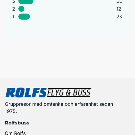
3
30
2
12
1
23
Gruppresor med omtanke och erfarenhet sedan
1975.
Rolfsbuss
Om Rolfs