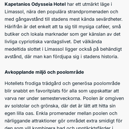
Kapetanios Odysseia Hotel
har ett utmärkt läge i
Limassol, nära den populära strandpromenaden och
med gångavstånd till stadens mest kända sevärdheter.
Härifrån är det enkelt att ta sig till mysiga caféer, små
butiker och lokala marknader som ger känslan av det
livliga cypriotiska vardagslivet. Det välkända
medeltida slottet i Limassol ligger också på behändigt
avstånd, där man kan fördjupa sig i stadens historia.
Avkopplande miljö och poolområde
Hotellets frodiga trädgård och generösa poolområde
blir snabbt en favoritplats för alla som uppskattar att
varva ner under semesterveckorna. Poolen är omgiven
av solstolar och grönska, där det är lätt att hitta sin
egen lilla oas. Enkla promenader mellan poolen och
närliggande attraktioner gör området extra smidigt för
den som vill kombinera bad och upptäcktsfärder i