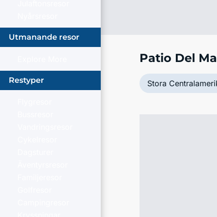
Julaftonsresor
Nyårsresor
Utmanande resor
Patio Del Ma
Explore More
Restyper
Stora Centralameri
Flygresor
Bussresor
Vandringsresor
Cykelresor
Dagsturer
Äventyrsresor
Familjeresor
Golfresor
Campingresor
Kryssningar