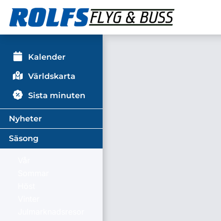
Kalender
Världskarta
Sista minuten
Nyheter
Säsong
Vår
Sommar
Höst
Vinter
Julmarknadsresor