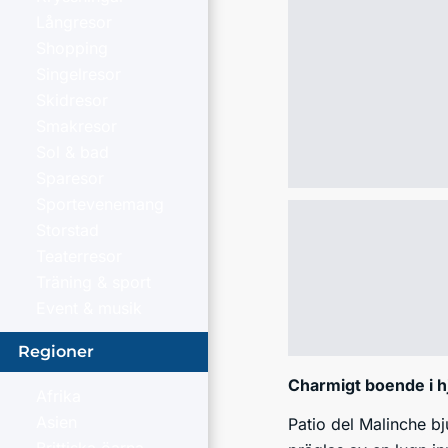
Långresor
Shopping
Singelresor
Skidresor
Smakresor
Sol & bad
Sparesor
Sportevenemang
Storstad
Teaterresor
Träning & sport
Event & musik
Regioner
Charmigt boende i h
Afrika
Asien
Patio del Malinche b