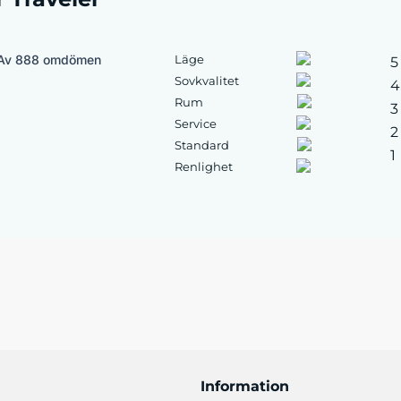
Av 888 omdömen
Läge
5
Sovkvalitet
4
Rum
3
Service
2
Standard
1
Renlighet
Information