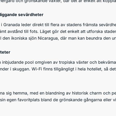
nergård och grönskande växter, där det är enkelt att koppla
liggande sevärdheter
i Granada leder direkt till flera av stadens främsta sevärd
mt avstånd till fots. Läget gör det enkelt att utforska stad
ill den ikoniska sjön Nicaragua, där man kan beundra den 
iteter
n inbjudande pool omgiven av tropiska växter och bekväma so
nder i skuggan. Wi-Fi finns tillgängligt i hela hotellet, så 
känna sig hemma, med en blandning av historisk charm och p
ta sin egen favoritplats bland de grönskande gångarna eller 