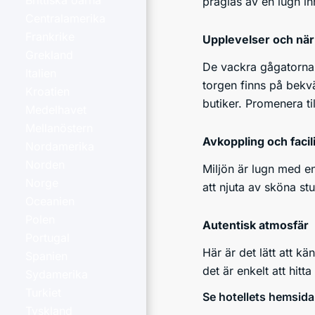
Brittiska öarna
präglas av en lugn in
Centralamerika
Frankrike
Upplevelser och när
Grekland
De vackra gågatorna 
Italien
torgen finns på bekvä
Kroatien
butiker. Promenera t
Medelhavet
Mellanöstern
Avkoppling och facil
Nordamerika
Norden
Miljön är lugn med e
Norge
att njuta av sköna stu
Oceanien
Polen
Autentisk atmosfär
Portugal
Här är det lätt att 
Spanien
det är enkelt att hit
Sydamerika
Turkiet
Se hotellets hemsida
Tyskland