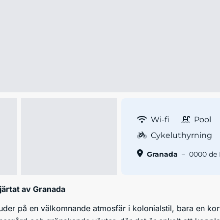
Wi-fi
Pool
Cykeluthyrning
Granada
–
0000 de P
järtat av Granada
juder på en välkomnande atmosfär i kolonialstil, bara en k