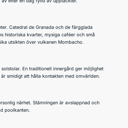
 av efter en dag fylld av upptäckter.
heter. Catedral de Granada och de färgglada
ens historiska kvarter, mysiga caféer och små
unika utsikten över vulkanen Mombacho.
lstolar. En traditionell innergård ger möjlighet
det är smidigt att hålla kontakten med omvärlden.
ersonlig närhet. Stämningen är avslappnad och
vid poolkanten.