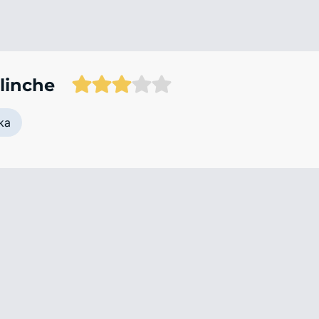
linche
ka