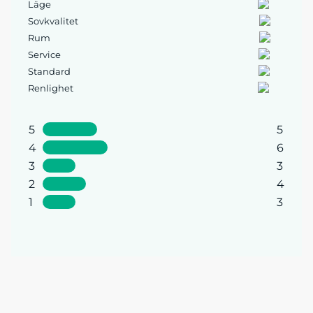
Läge
Sovkvalitet
Rum
Service
Standard
Renlighet
5
5
4
6
3
3
2
4
1
3