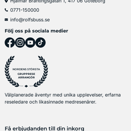
Hjalmar Brantingsgatan 1, 417 06 Göteborg
0771-150000
info@rolfsbuss.se
Följ oss på sociala medier
NORDENS STÖRSTA
GRUPPRESE
ARRANGÖR
Välplanerade äventyr med unika upplevelser, erfarna
reseledare och likasinnade medresenärer.
Få erbjudanden till din inkorg