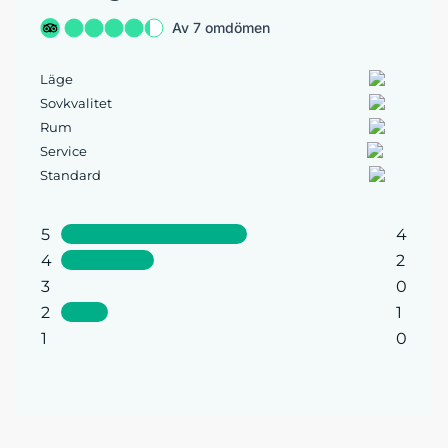
Av 7 omdömen
Läge
Sovkvalitet
Rum
Service
Standard
5
4
4
2
3
0
2
1
1
0