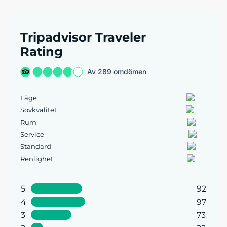
Tripadvisor Traveler
Rating
Av 289 omdömen
Läge
Sovkvalitet
Rum
Service
Standard
Renlighet
5
92
4
97
3
73