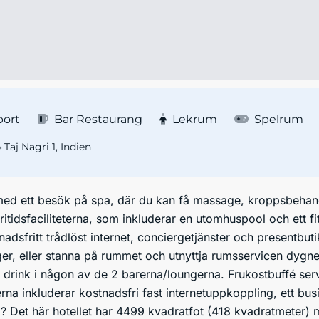
port
Bar Restaurang
Lekrum
Spelrum
Taj Nagri 1, Indien
med ett besök på spa, där du kan få massage, kroppsbehan
fritidsfaciliteterna, som inkluderar en utomhuspool och ett f
tnadsfritt trådlöst internet, conciergetjänster och presentbu
ger, eller stanna på rummet och utnyttja rumsservicen dygne
drink i någon av de 2 barerna/loungerna. Frukostbuffé serv
rna inkluderar kostnadsfri fast internetuppkoppling, ett bu
? Det här hotellet har 4499 kvadratfot (418 kvadratmeter)