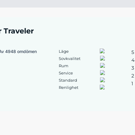
r Traveler
Av 4948 omdömen
Läge
5
Sovkvalitet
4
Rum
3
Service
2
Standard
1
Renlighet