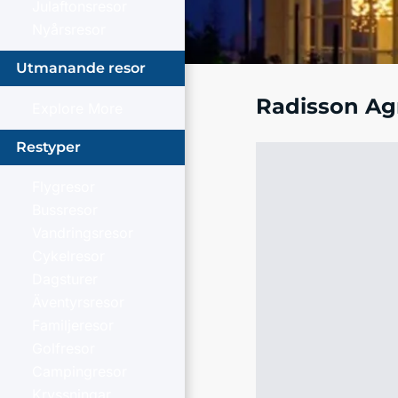
Julaftonsresor
Nyårsresor
Utmanande resor
Radisson Ag
Explore More
Restyper
Flygresor
Bussresor
Vandringsresor
Cykelresor
Dagsturer
Äventyrsresor
Familjeresor
Golfresor
Campingresor
Kryssningar