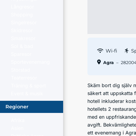
Långresor
Shopping
Singelresor
Skidresor
Smakresor
Sol & bad
Wi-fi
S
Sparesor
Sportevenemang
Agra
–
282004 
Storstad
Teaterresor
Skäm bort dig själv 
Träning & sport
säkert att uppskatta 
Event & musik
hotell inkluderar kos
Regioner
hotellets 2 restauran
med en uppfriskande 
Afrika
avgift. Bekvämlighete
Asien
ett evenemang i Agra