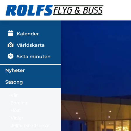
Kalender
Världskarta
Sista minuten
Nyheter
Säsong
Vår
Sommar
Höst
Vinter
Julmarknadsresor