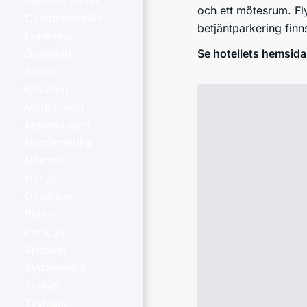
Brittiska öarna
och ett mötesrum. Fly
Centralamerika
betjäntparkering finn
Frankrike
Se hotellets hemsida
Grekland
Italien
Kroatien
Medelhavet
Mellanöstern
Nordamerika
Norden
Norge
Oceanien
Polen
Portugal
Spanien
Sydamerika
Turkiet
Tyskland