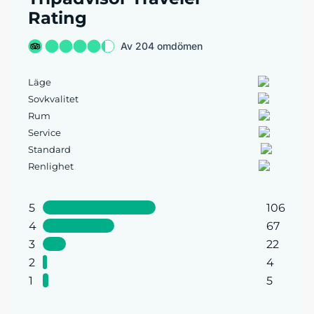
Rating
Av 204 omdömen
Läge
Sovkvalitet
Rum
Service
Standard
Renlighet
5
106
4
67
3
22
2
4
1
5