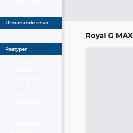
Julaftonsresor
Nyårsresor
Utmanande resor
Royal G MAX
Explore More
Restyper
Flygresor
Bussresor
Vandringsresor
Cykelresor
Dagsturer
Äventyrsresor
Familjeresor
Golfresor
Campingresor
Kryssningar