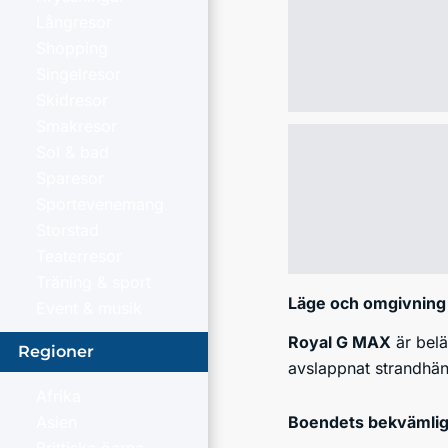
Långresor
Shopping
Singelresor
Skidresor
Smakresor
Sol & bad
Sparesor
Sportevenemang
Storstad
Teaterresor
Träning & sport
Läge och omgivning
Event & musik
Royal G MAX
är belä
Regioner
avslappnat strandhän
Afrika
Boendets bekvämlig
Asien