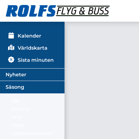
Kalender
Världskarta
Sista minuten
Nyheter
Säsong
Vår
Sommar
Höst
Vinter
Julmarknadsresor