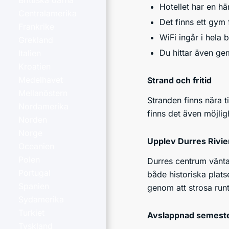
Brittiska öarna
Hotellet har en h
Centralamerika
Det finns ett gym
Frankrike
WiFi ingår i hela
Grekland
Du hittar även ge
Italien
Kroatien
Medelhavet
Strand och fritid
Mellanöstern
Stranden finns nära t
Nordamerika
finns det även möjlig
Norden
Norge
Upplev Durres Rivie
Oceanien
Polen
Durres centrum väntar
Portugal
både historiska plats
Spanien
genom att strosa run
Sydamerika
Turkiet
Avslappnad semeste
Tyskland