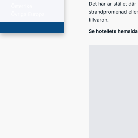
Det här är stället dä
Österrike
strandpromenad eller 
Övriga Europa
tillvaron.
Se hotellets hemsida