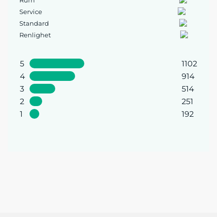
Rum
Service
Standard
Renlighet
5
1102
4
914
3
514
2
251
1
192