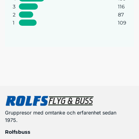
3
116
2
87
1
109
Gruppresor med omtanke och erfarenhet sedan
1975.
Rolfsbuss