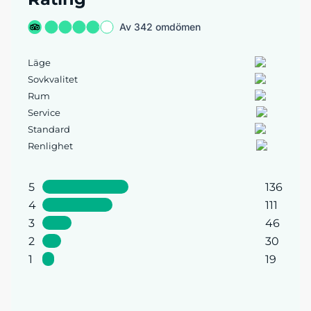
Av 342 omdömen
Läge
Sovkvalitet
Rum
Service
Standard
Renlighet
5
136
4
111
3
46
2
30
1
19