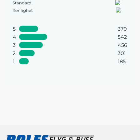
Standard
Renlighet
5
370
4
542
3
456
2
301
1
185