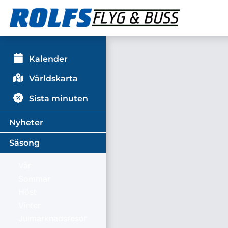
Kalender
Världskarta
Sista minuten
Nyheter
Säsong
Vår
Sommar
Höst
Vinter
Julmarknadsresor