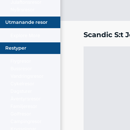
Julaftonsresor
Nyårsresor
Utmanande resor
Scandic S:t 
Explore More
Restyper
Flygresor
Bussresor
Vandringsresor
Cykelresor
Dagsturer
Äventyrsresor
Familjeresor
Golfresor
Campingresor
Kryssningar