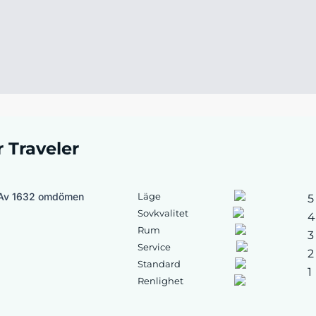
r Traveler
Av 1632 omdömen
Läge
5
Sovkvalitet
4
Rum
3
Service
2
Standard
1
Renlighet