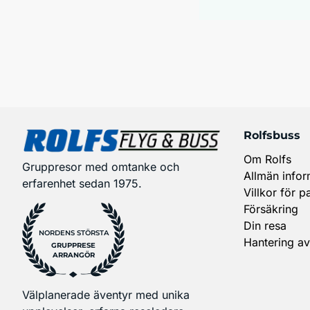
Rolfsbuss
Om Rolfs
Gruppresor med omtanke och
Allmän infor
erfarenhet sedan 1975.
Villkor för p
Försäkring
Din resa
NORDENS STÖRSTA
Hantering av
GRUPPRESE
ARRANGÖR
Välplanerade äventyr med unika