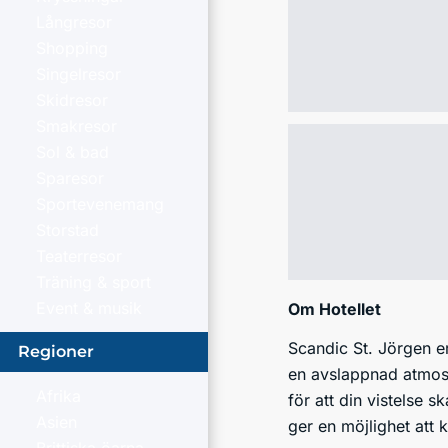
Långresor
Shopping
Singelresor
Skidresor
Smakresor
Sol & bad
Sparesor
Sportevenemang
Storstad
Teaterresor
Träning & sport
Event & musik
Om Hotellet
Scandic St. Jörgen er
Regioner
en avslappnad atmosf
Afrika
för att din vistelse s
Asien
ger en möjlighet att 