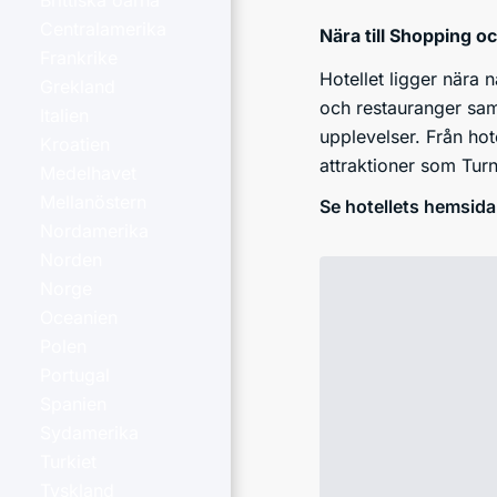
Brittiska öarna
Centralamerika
Nära till Shopping o
Frankrike
Hotellet ligger nära 
Grekland
och restauranger samt
Italien
upplevelser. Från hot
Kroatien
attraktioner som Tur
Medelhavet
Mellanöstern
Se hotellets hemsida
Nordamerika
Norden
Norge
Oceanien
Polen
Portugal
Spanien
Sydamerika
Turkiet
Tyskland