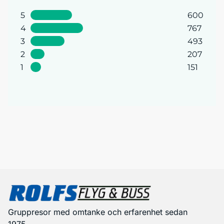
5
600
4
767
3
493
2
207
1
151
Gruppresor med omtanke och erfarenhet sedan
1975.