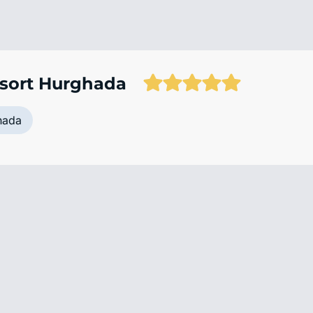
esort Hurghada
hada