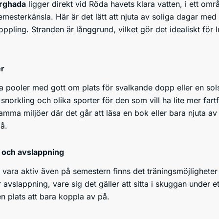
urghada
ligger direkt vid Röda havets klara vatten, i ett o
esterkänsla. Här är det lätt att njuta av soliga dagar med u
koppling. Stranden är långgrund, vilket gör det idealiskt för
er
a pooler med gott om plats för svalkande dopp eller en solst
 snorkling och olika sporter för den som vill ha lite mer fart
lsamma miljöer där det går att läsa en bok eller bara njuta av
på.
 och avslappning
t vara aktiv även på semestern finns det träningsmöjlighete
avslappning, vare sig det gäller att sitta i skuggan under ett
en plats att bara koppla av på.