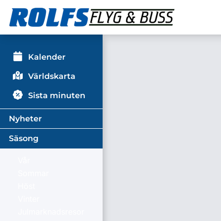
Kalender
Världskarta
Sista minuten
Nyheter
Säsong
Vår
Sommar
Höst
Vinter
Julmarknadsresor