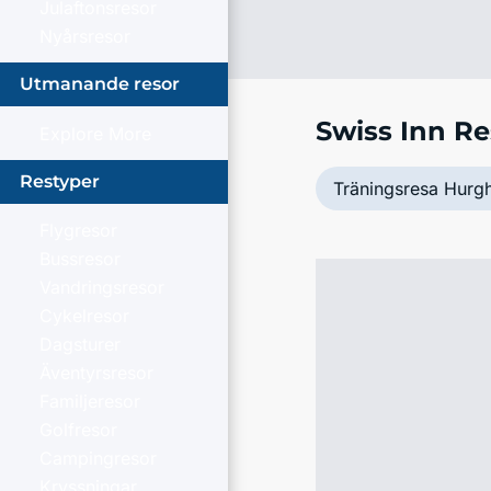
Julaftonsresor
Nyårsresor
Utmanande resor
Swiss Inn R
Explore More
Restyper
Träningsresa Hurg
Flygresor
Bussresor
Vandringsresor
Cykelresor
Dagsturer
Äventyrsresor
Familjeresor
Golfresor
Campingresor
Kryssningar