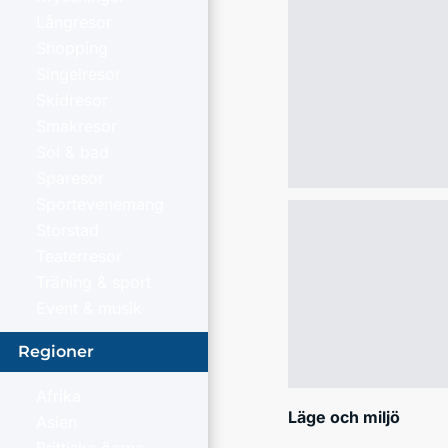
Långresor
Shopping
Singelresor
Skidresor
Smakresor
Sol & bad
Sparesor
Sportevenemang
Storstad
Teaterresor
Träning & sport
Event & musik
Regioner
Afrika
Läge och miljö
Asien