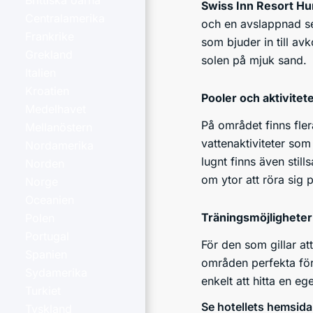
Brittiska öarna
Swiss Inn Resort H
Centralamerika
och en avslappnad sem
Frankrike
som bjuder in till av
Grekland
solen på mjuk sand.
Italien
Kroatien
Pooler och aktivitet
Medelhavet
På området finns fler
Mellanöstern
vattenaktiviteter som
Nordamerika
lugnt finns även stil
Norden
om ytor att röra sig 
Norge
Oceanien
Träningsmöjligheter
Polen
Portugal
För den som gillar at
Spanien
områden perfekta för 
Sydamerika
enkelt att hitta en eg
Turkiet
Se hotellets hemsida
Tyskland