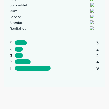
Sovkvalitet
Rum
Service
Standard
Renlighet
5
3
4
2
3
2
2
4
1
9