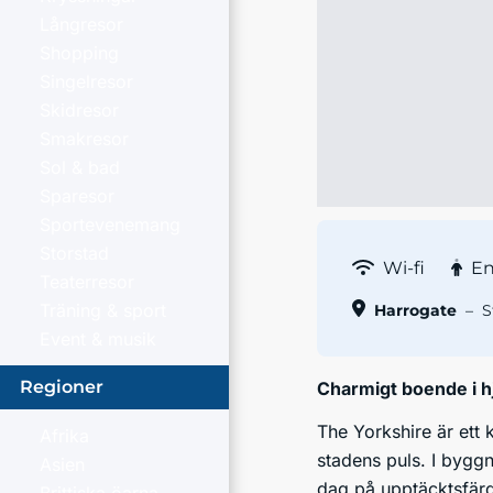
Långresor
Shopping
Singelresor
Skidresor
Smakresor
Sol & bad
Sparesor
Sportevenemang
Storstad
Wi-fi
En
Teaterresor
Träning & sport
Harrogate
–
S
Event & musik
Regioner
Charmigt boende i h
The Yorkshire är ett k
Afrika
stadens puls. I bygg
Asien
dag på upptäcktsfärd 