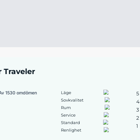
r Traveler
Av 1530 omdömen
Läge
5
Sovkvalitet
4
Rum
3
Service
2
Standard
1
Renlighet