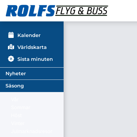
Kalender
Världskarta
Sista minuten
Nyheter
Säsong
Vår
Sommar
Höst
Vinter
Julmarknadsresor