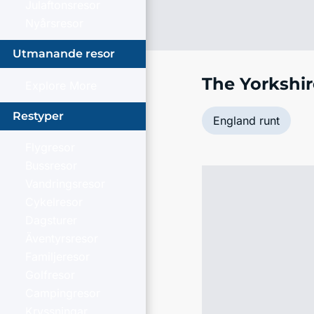
Julaftonsresor
Nyårsresor
Utmanande resor
The Yorkshir
Explore More
Restyper
England runt
Flygresor
Bussresor
Vandringsresor
Cykelresor
Dagsturer
Äventyrsresor
Familjeresor
Golfresor
Campingresor
Kryssningar