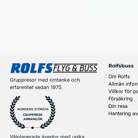
Rolfsbuss
Om Rolfs
Gruppresor med omtanke och
Allmän infor
erfarenhet sedan 1975.
Villkor för p
Försäkring
Din resa
NORDENS STÖRSTA
Hantering av
GRUPPRESE
ARRANGÖR
Välplanerade äventyr med unika