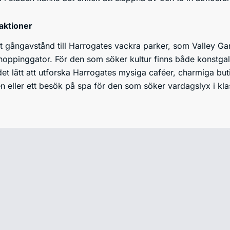
raktioner
ort gångavstånd till Harrogates vackra parker, som Valley G
hoppinggator. För den som söker kultur finns både konstgal
 det lätt att utforska Harrogates mysiga caféer, charmiga b
n eller ett besök på spa för den som söker vardagslyx i klas