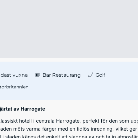
dast vuxna
Bar Restaurang
Golf
torbritannien
järtat av Harrogate
lassiskt hotell i centrala Harrogate, perfekt för den som uppsk
naden möts varma färger med en tidlös inredning, vilket g
i staden känns det enkelt att slappna av och ta in atmosfä