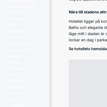
Brittiska öarna
Centralamerika
Nära till stadens att
Frankrike
Grekland
Hotellet ligger på k
Italien
Baths och eleganta s
Kroatien
läge mitt i staden är
Medelhavet
lockar en dag i parke
Mellanöstern
Se hotellets hemsida
Nordamerika
Norden
Norge
Oceanien
Polen
Portugal
Spanien
Sydamerika
Turkiet
Tyskland