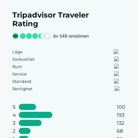
Tripadvisor Traveler
Rating
Av 549 omdömen
Läge
Sovkvalitet
Rum
Service
Standard
Renlighet
5
100
4
193
3
132
2
68