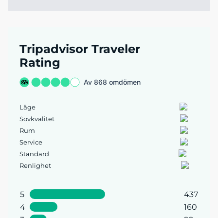
Tripadvisor Traveler
Rating
Av 868 omdömen
Läge
Sovkvalitet
Rum
Service
Standard
Renlighet
5
437
4
160