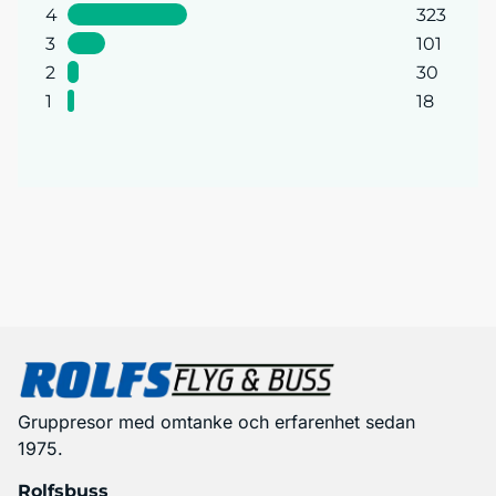
4
323
3
101
2
30
1
18
Gruppresor med omtanke och erfarenhet sedan
1975.
Rolfsbuss