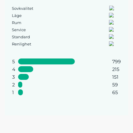
Sovkvalitet
Läge
Rum
Service
Standard
Renlighet
5
799
4
215
3
151
2
59
1
65