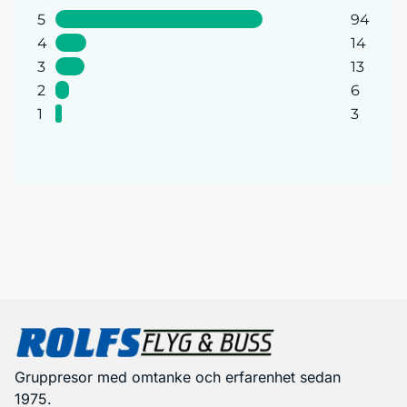
5
94
4
14
3
13
2
6
1
3
Gruppresor med omtanke och erfarenhet sedan
1975.