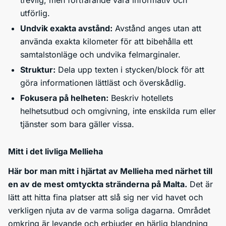
trevlig, men fortfarande vara informativ och
utförlig.
Undvik exakta avstånd:
Avstånd anges utan att
använda exakta kilometer för att bibehålla ett
samtalstonläge och undvika felmarginaler.
Struktur:
Dela upp texten i stycken/block för att
göra informationen lättläst och överskådlig.
Fokusera på helheten:
Beskriv hotellets
helhetsutbud och omgivning, inte enskilda rum eller
tjänster som bara gäller vissa.
Mitt i det livliga Mellieha
Här bor man mitt i hjärtat av Mellieha med närhet till
en av de mest omtyckta stränderna på Malta.
Det är
lätt att hitta fina platser att slå sig ner vid havet och
verkligen njuta av de varma soliga dagarna. Området
omkring är levande och erbjuder en härlig blandning