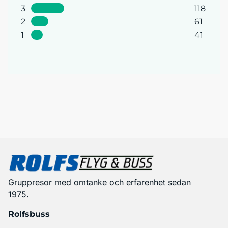
3
118
2
61
1
41
Gruppresor med omtanke och erfarenhet sedan
1975.
Rolfsbuss