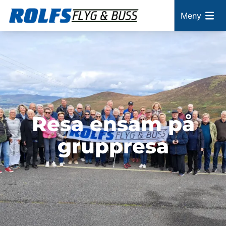
Meny
Resa ensam på
gruppresa