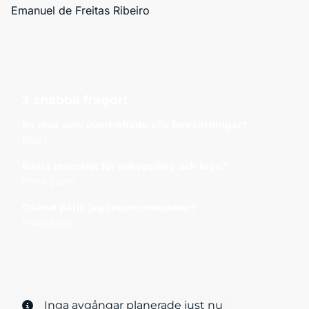
Emanuel de Freitas Ribeiro
3 snabba frågor!
En resa som överträffade alla förväntningar?
Brazil
Bästa resmålet för avkoppling och lugn?
Porto Santo
Okänd pärla jag rekommenderar?
Porto Santo
Inga avgångar planerade just nu