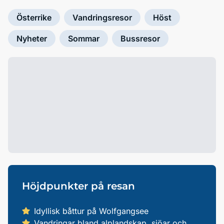
Österrike
Vandringsresor
Höst
Nyheter
Sommar
Bussresor
Höjdpunkter på resan
Idyllisk båttur på Wolfgangsee
Vandringar bland alplandskap, sjöar och