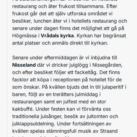
restaurang och äter frukost tillsammans. Efter
frukost går det att själv utforska området vi
besöker, lunchen äter vi i hotellets restaurang och
senare under dagen finns det möjlighet att gå på
Högmässa i
Vrådals kyrka
. Kyrkan har begränsat
antal platser och anmäls direkt till kyrkan.
Senare under eftermiddagen är vi inbjudna till
Nisseland
där vi dricker julglögg i Nissegården,
och efter besöket följer ett fackeltåg. Det finns
facklor att köpa i receptionen på hotellet för de
som önskar. På kvällen bjuds det in till julaperitif i
baren, följt av en trerätters julmiddag i
restaurangen samt en julfest med en stor
kakbuffé. Under festen kan vi förvänta oss
traditionella julsånger, besök av jultomten och
julklappsutdelning. Under fortsättningen av
kvällen spelas stämningsfull musik av Straand