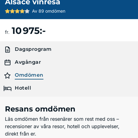
Alsace vinresa
Av 89 omdömen
10 975:-
Boka resa
fr.
Dagsprogram
Avgångar
Omdömen
Hotell
Resans omdömen
Läs omdömen från resenärer som rest med oss –
recensioner av våra resor, hotell och upplevelser,
direkt från er.