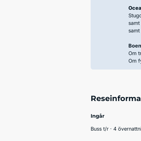
Ocea
Stug
samt 
samt 
Boend
Om tr
Om fy
Reseinforma
Ingår
Buss t/r · 4 övernattn