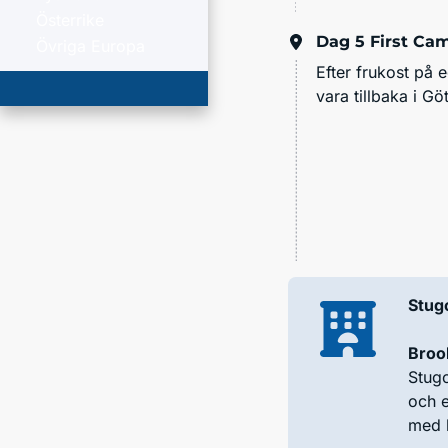
Österrike
Dag 5
First Ca
Övriga Europa
Efter frukost på 
vara tillbaka i G
Stug
Broo
Stug
och e
med b