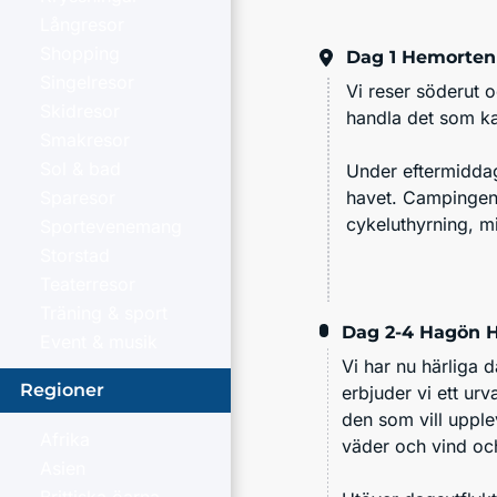
Långresor
Shopping
Dag 1
Hemorten 
Singelresor
Vi reser söderut 
Skidresor
handla det som k
Smakresor
Sol & bad
Under eftermiddag
Sparesor
havet. Campingen 
cykeluthyrning, m
Sportevenemang
Storstad
Teaterresor
Träning & sport
Dag 2-4
Hagön 
Event & musik
Vi har nu härliga 
Regioner
erbjuder vi ett urv
den som vill upple
Afrika
väder och vind oc
Asien