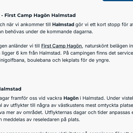
- First Camp Hagön Halmstad
och när vi ankommer till
Halmstad
gör vi ett kort stopp för a
an behövas under de kommande dagarna.
en anländer vi till
First Camp Hagön
, naturskönt belägen int
ligger 6 km från Halmstad. På campingen finns det service
inigolfbana, boulebana och lekplats för de yngre.
Halmstad
dagar framför oss vid vackra
Hagön
i Halmstad. Under viste
al av utflykter till några av västkustens mest omtyckta platse
va mer av området. Utflykternas dagar och tider anpassas e
h meddelas av reseledaren på plats.