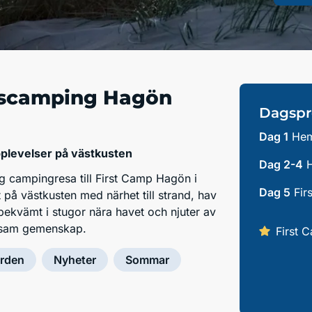
scamping Hagön
Dagspr
Dag 1
Hem
pplevelser på västkusten
Dag 2-4
H
g campingresa till First Camp Hagön i
Dag 5
Fir
 på västkusten med närhet till strand, hav
bekvämt i stugor nära havet och njuter av
ivsam gemenskap.
First 
rden
Nyheter
Sommar