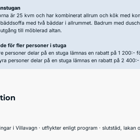
nstugan
orna är 25 kvm och har kombinerat allrum och kök med kom
bäddsoffa med två bäddar i allrummet. Badrum med dusch oc
utgång till möblerad altan.
e för fler personer i stuga
e personer delar på en stuga lämnas en rabatt på 1 200:- f
ra personer delar på en stuga lämnas en rabatt på 2 400:- t
tion
ingar i Villavagn · utflykter enligt program · slutstäd, laka