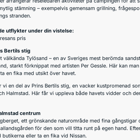
er arrangerar reseledaren aktiviteter på campingen för att 
ytlig stämning – exempelvis gemensam grillning, frågespor
ngs stranden.
de utflykter under din vistelse:
 resans pris
 Bertils stig
det välkända Tylösand – en av Sveriges mest berömda sandsträ
and, starkt förknippat med artisten Per Gessle. Här kan man
 ta en fika med utsikt över havet.
er vi en del av Prins Bertils stig, en vacker kustpromenad s
ch Halmstad. Här får vi uppleva både havets vidder och den
almstad centrum
algberget, ett grönskande naturområde med fina gångstigar o
llandsgården för den som vill titta runt på egen hand. Efteråt
 butikerna eller ta en fika vid Nissan.