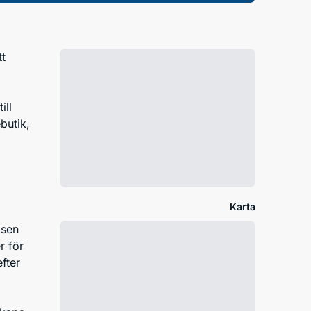
tt
ill
butik,
Karta
lsen
r för
fter