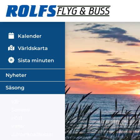
Kalender
Världskarta
Sista minuten
Nyheter
Säsong
Vår
Sommar
Höst
Vinter
Julmarknadsresor