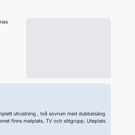
knas
plett utrustning , två sovrum med dubbelsäng
met finns matplats, TV och sittgrupp. Uteplats