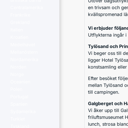
Brittiska öarna
Utöver dagsutflykt
en trivsam och gem
Centralamerika
kvällspromenad lä
Frankrike
Grekland
Vi erbjuder följan
Italien
Utflykterna ingår i
Kroatien
Medelhavet
Tylösand och Prins
Mellanöstern
Vi beger oss till 
Nordamerika
ligger Hotel Tylös
konstsamling eller
Norden
Norge
Efter besöket följ
Oceanien
mellan Tylösand o
Polen
till campingen.
Portugal
Galgberget och H
Spanien
Vi åker upp till G
Sydamerika
friluftsmuseumet Ha
Turkiet
lunch, strosa bland
Tyskland