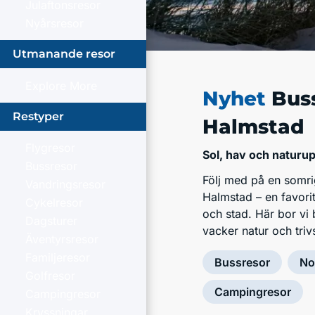
Julaftonsresor
Nyårsresor
Utmanande resor
Explore More
Nyhet
Bus
Restyper
Halmstad
Flygresor
Sol, hav och naturu
Bussresor
Följ med på en somri
Vandringsresor
Halmstad – en favorit
Cykelresor
och stad. Här bor vi 
Dagsturer
vacker natur och tr
Äventyrsresor
Familjeresor
Bussresor
No
Golfresor
Campingresor
Campingresor
Kryssningar