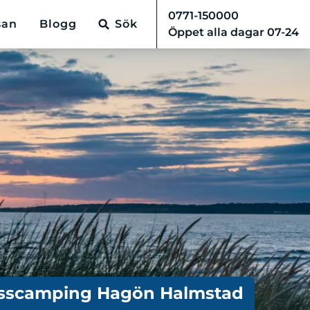
0771-150000
san
Blogg
Sök
Öppet alla dagar 07-24
sscamping Hagön Halmstad