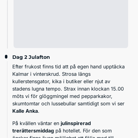
Dag 2
Julafton
Efter frukost finns tid att på egen hand upptäcka
Kalmar i vinterskrud. Strosa längs
kullerstensgator, kika i butiker eller njut av
stadens lugna tempo. Strax innan klockan 15.00
möts vi för glöggmingel med pepparkakor,
skumtomtar och lussebullar samtidigt som vi ser
Kalle Anka
.
På kvällen väntar en
julinspirerad
trerättersmiddag
på hotellet. För den som
önskar finns även möjlighet att följa med till