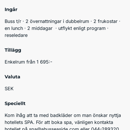
Ingår
Buss t/r · 2 övernattningar i dubbelrum · 2 frukostar · 
en lunch · 2 middagar  · utflykt enligt program · 
reseledare
Tillägg
Enkelrum från 1 695:-
Valuta
SEK
Speciellt
Kom ihåg att ta med badkläder om man önskar nyttja 
hotellets SPA. För att boka spa, vänligen kontakta 
hotellet på spa@ahusseaside.com eller 044-289320.