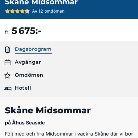
Skåne Midsommar
Av 12 omdömen
5 675:-
Boka resa
fr.
Dagsprogram
Avgångar
Omdömen
Hotell
Skåne Midsommar
på Åhus Seaside
Följ med och fira Midsommar i vackra Skåne där vi bor