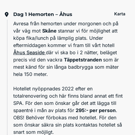
Karta
Dag 1
Hemorten – Åhus
Avresa från hemorten under morgonen och på
vår väg mot
Skåne
stannar vi för möjlighet att
köpa fika/lunch på lämplig plats. Under
eftermiddagen kommer vi fram till vårt hotell
Åhus Seaside
där vi ska bo i 2 nätter, beläget
precis vid den vackra
Täppetstranden
som är
mest känd för sin långa badbrygga som mäter
hela 150 meter.
Hotellet nyöppnades 2022 efter en
totalrenovering och här finns bland annat ett fint
SPA. För den som önskar går det att lägga till
spaentré i mån av plats för
295:- per person
.
OBS! Behöver förbokas med hotellet. För den
som önskar säkra sin plats kontaktas hotellet så
snart som möjligt.