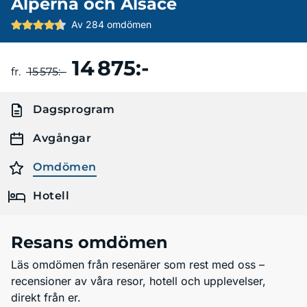
Alperna och Alsace
Av 284 omdömen
14 875:-
Boka resa
fr.
15 575:-
Dagsprogram
Avgångar
Omdömen
Hotell
Resans omdömen
Läs omdömen från resenärer som rest med oss –
recensioner av våra resor, hotell och upplevelser,
direkt från er.