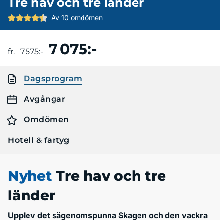
Tre hav och tre länder
Av 10 omdömen
7 075:-
Boka resa
fr.
7 575:-
Dagsprogram
Avgångar
Omdömen
Hotell & fartyg
Nyhet
Tre hav och tre
länder
Upplev det sägenomspunna Skagen och den vackra