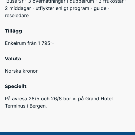
 Buss t/r · 3 övernattningar i dubbelrum · 3 frukostar · 
2 middagar · utflykter enligt program · guide · 
reseledare
Tillägg
Enkelrum från 1 795:-
Valuta
Norska kronor
Speciellt
På avresa 28/5 och 26/8 bor vi på Grand Hotel 
Terminus i Bergen. 