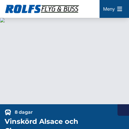
Meny
8 dagar
Vinskörd Alsace och