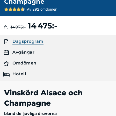
Champagne
Av 292 omdömen
14 475:-
Boka resa
fr.
14 975:-
Dagsprogram
Avgångar
Omdömen
Hotell
Vinskörd Alsace och
Champagne
bland de ljuvliga druvorna