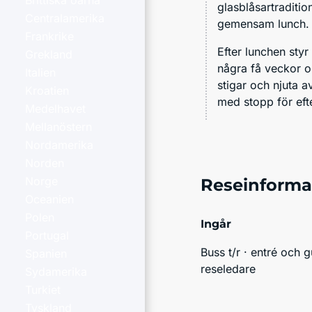
Brittiska öarna
glasblåsartraditio
Centralamerika
gemensam lunch.
Frankrike
Efter lunchen sty
Grekland
några få veckor o
Italien
stigar och njuta a
Kroatien
med stopp för eft
Medelhavet
Mellanöstern
Nordamerika
Norden
Norge
Reseinforma
Oceanien
Polen
Ingår
Portugal
Buss t/r · entré och 
Spanien
reseledare
Sydamerika
Turkiet
Tyskland