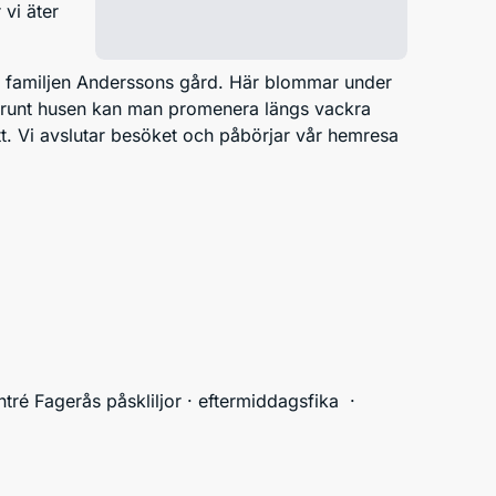
 vi äter
id familjen Anderssons gård. Här blommar under
na runt husen kan man promenera längs vackra
itt. Vi avslutar besöket och påbörjar vår hemresa
ré Fagerås påskliljor · eftermiddagsfika  · 