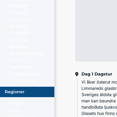
Långresor
Shopping
Singelresor
Skidresor
Smakresor
Sol & bad
Sparesor
Sportevenemang
Storstad
Teaterresor
Träning & sport
Dag 1
Dagstur
Event & musik
Vi åker österut m
Limmareds glasbr
Regioner
Sveriges äldsta gl
man kan beundra gl
Afrika
handblåsta ljuskr
Asien
Glasets hus finns