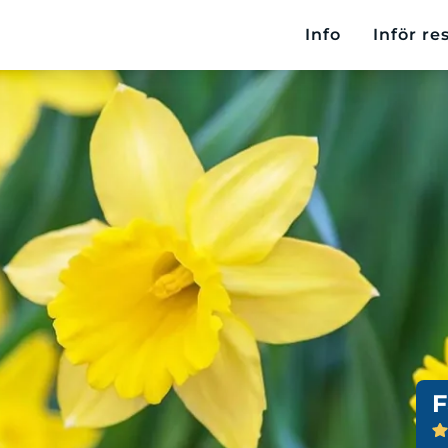
Info
Inför re
F