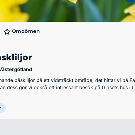
Omdömen
skliljor
 Västergötland
nde påskliljor på ett vidsträckt område, det hittar vi på F
n dess gör vi också ett intressant besök på Glasets hus i L
r