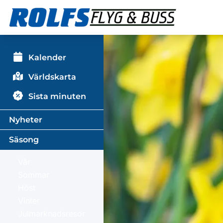
Kalender
Världskarta
Sista minuten
Nyheter
Säsong
Vår
Sommar
Höst
Vinter
Julmarknadsresor