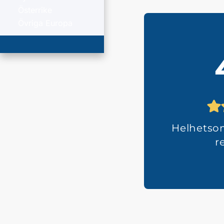
Österrike
Övriga Europa
Helhets
r