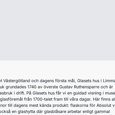
ot Västergötland och dagens första mål, Glasets hus i Limm
uk grundades 1740 av överste Gustav Ruthensparre och är
asbruk i drift. På Glasets hus får vi en guidad visning i mus
asföremål från 1700-talet fram till våra dagar. Här finns all
onor till dagens mest kända produkt: flaskorna för Absolut v
 också en glashytta där glasblåsare arbetar enligt gammal