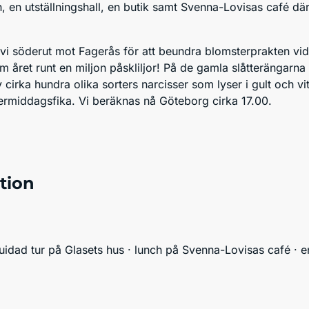
n, en utställningshall, en butik samt Svenna-Lovisas café där
r vi söderut mot Fagerås för att beundra blomsterprakten v
m året runt en miljon påskliljor! På de gamla slåtterängar
v cirka hundra olika sorters narcisser som lyser i gult och v
ermiddagsfika. Vi beräknas nå Göteborg cirka 17.00.
tion
guidad tur på Glasets hus · lunch på Svenna-Lovisas café · ent