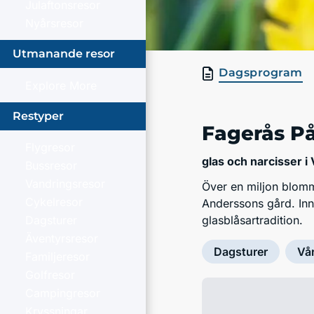
Julaftonsresor
Nyårsresor
Utmanande resor
Dagsprogram
Explore More
Restyper
Fagerås På
Flygresor
glas och narcisser i
Bussresor
Vandringsresor
Över en miljon blomma
Cykelresor
Anderssons gård. Inna
Dagsturer
glasblåsartradition.
Äventyrsresor
Dagsturer
Vå
Familjeresor
Golfresor
Campingresor
Kryssningar