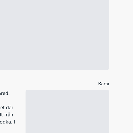
Karta
ared.
eet där
t från
odka. I