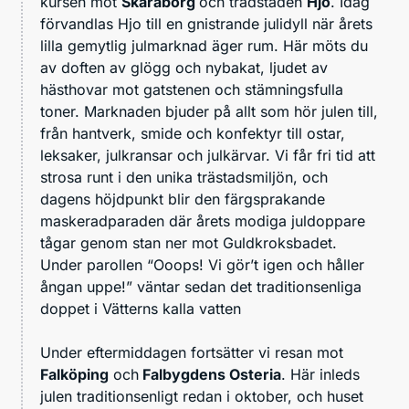
kursen mot
Skaraborg
och trädstaden
Hjo
. Idag
förvandlas Hjo till en gnistrande julidyll när årets
lilla gemytlig julmarknad äger rum. Här möts du
av doften av glögg och nybakat, ljudet av
hästhovar mot gatstenen och stämningsfulla
toner. Marknaden bjuder på allt som hör julen till,
från hantverk, smide och konfektyr till ostar,
leksaker, julkransar och julkärvar. Vi får fri tid att
strosa runt i den unika trästadsmiljön, och
dagens höjdpunkt blir den färgsprakande
maskeradparaden där årets modiga juldoppare
tågar genom stan ner mot Guldkroksbadet.
Under parollen “Ooops! Vi gör’t igen och håller
ångan uppe!” väntar sedan det traditionsenliga
doppet i Vätterns kalla vatten
Under eftermiddagen fortsätter vi resan mot
Falköping
och
Falbygdens Osteria
. Här inleds
julen traditionsenligt redan i oktober, och huset