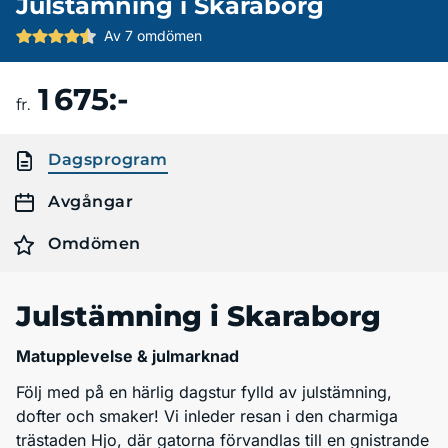
Julstämning i Skaraborg
Av 7 omdömen
1 675:-
Boka resa
fr.
Dagsprogram
Avgångar
Omdömen
Julstämning i Skaraborg
Matupplevelse & julmarknad
Följ med på en härlig dagstur fylld av julstämning,
dofter och smaker! Vi inleder resan i den charmiga
trästaden Hjo, där gatorna förvandlas till en gnistrande