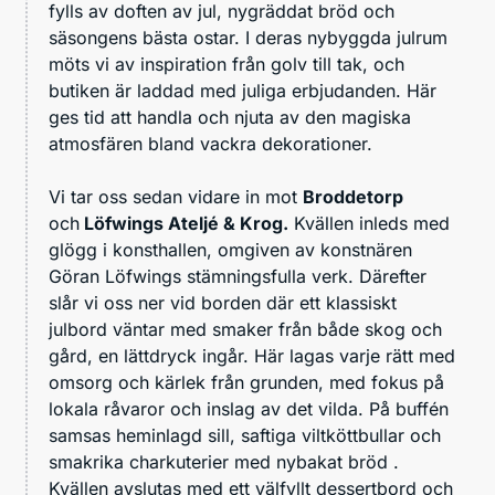
fylls av doften av jul, nygräddat bröd och
säsongens bästa ostar. I deras nybyggda julrum
möts vi av inspiration från golv till tak, och
butiken är laddad med juliga erbjudanden. Här
ges tid att handla och njuta av den magiska
atmosfären bland vackra dekorationer.
Vi tar oss sedan vidare in mot
Broddetorp
och
Löfwings Ateljé & Krog.
Kvällen inleds med
glögg i konsthallen, omgiven av konstnären
Göran Löfwings stämningsfulla verk. Därefter
slår vi oss ner vid borden där ett klassiskt
julbord väntar med smaker från både skog och
gård, en lättdryck ingår. Här lagas varje rätt med
omsorg och kärlek från grunden, med fokus på
lokala råvaror och inslag av det vilda. På buffén
samsas heminlagd sill, saftiga viltköttbullar och
smakrika charkuterier med nybakat bröd .
Kvällen avslutas med ett välfyllt dessertbord och