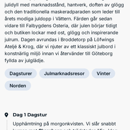
julidyll med marknadsstånd, hantverk, doften av glögg
och den traditionella maskeradparaden som leder till
årets modiga juldopp i Vättern. Färden går sedan
vidare till Falbygdens Osteria, där julen börjar tidigt
och butiken lockar med ost, glögg och inspirerande
julrum. Dagen avrundas i Broddetorp på Löfwings
Ateljé & Krog, där vi njuter av ett klassiskt julbord i
konstnärlig miljö innan vi återvänder till Göteborg
fyllda av julglädje.
Dagsturer
Julmarknadsresor
Vinter
Norden
Dag 1
Dagstur
Upphämtning på morgonkvisten. Vi slår snabbt