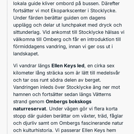
lokala guide kliver ombord på bussen. Därefter
fortsätter vi mot Ekoparkscenter i Stocklycke.
Under färden berättar guiden om dagens
upplägg och delar ut lunchpaket med dryck och
sittunderlag. Vid ankomst till Stocklycke hälsas vi
välkomna till Omberg och får en introduktion till
förmiddagens vandring, innan vi ger oss ut i
landskapet.
Vi vandrar längs
Ellen Keys led
, en cirka sex
kilometer lång sträcka som är lätt till medelsvår
och tar oss runt södra delen av berget.
Vandringen inleds över Stocklycke äng ner mot
hamnen och fortsätter sedan längs Vätterns
strand genom
Ombergs bokskogs
naturreservat
. Under vägen gör vi flera korta
stopp där guiden berättar om växter, träd, fåglar
och djurliv samt om Ombergs fascinerande natur
och kulturhistoria. Vi passerar Ellen Keys hem