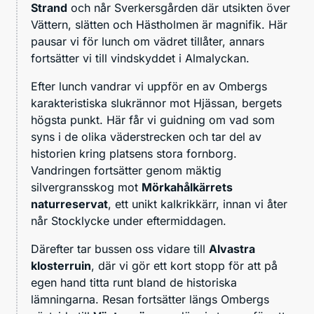
Strand
och når Sverkersgården där utsikten över
Vättern, slätten och Hästholmen är magnifik. Här
pausar vi för lunch om vädret tillåter, annars
fortsätter vi till vindskyddet i Almalyckan.
Efter lunch vandrar vi uppför en av Ombergs
karakteristiska slukrännor mot Hjässan, bergets
högsta punkt. Här får vi guidning om vad som
syns i de olika väderstrecken och tar del av
historien kring platsens stora fornborg.
Vandringen fortsätter genom mäktig
silvergransskog mot
Mörkahålkärrets
naturreservat
, ett unikt kalkrikkärr, innan vi åter
når Stocklycke under eftermiddagen.
Därefter tar bussen oss vidare till
Alvastra
klosterruin
, där vi gör ett kort stopp för att på
egen hand titta runt bland de historiska
lämningarna. Resan fortsätter längs Ombergs