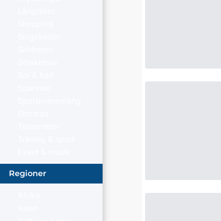
Långresor
Shopping
Singelresor
Skidresor
Smakresor
Sol & bad
Sparesor
Sportevenemang
Storstad
Teaterresor
Träning & sport
Event & musik
Regioner
Afrika
Asien