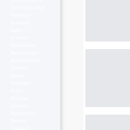
Brittiska öarna
Centralamerika
Frankrike
Grekland
Italien
Kroatien
Medelhavet
Mellanöstern
Nordamerika
Norden
Norge
Oceanien
Polen
Portugal
Spanien
Sydamerika
Turkiet
Tyskland