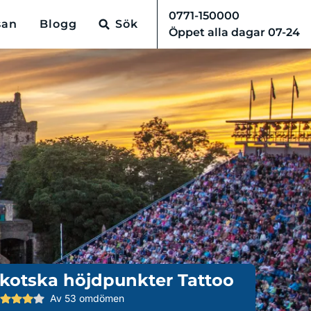
0771-150000
san
Blogg
Sök
Öppet alla dagar 07-24
kotska höjdpunkter Tattoo
Av 53 omdömen