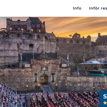
Info
Inför re
S