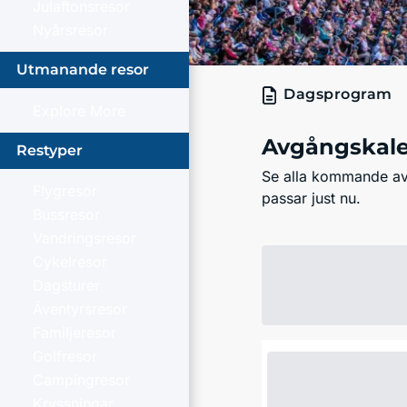
Julaftonsresor
Nyårsresor
Utmanande resor
Dagsprogram
Explore More
Avgångskal
Restyper
Se alla kommande avg
Flygresor
passar just nu.
Bussresor
Vandringsresor
Cykelresor
Dagsturer
Äventyrsresor
Familjeresor
Golfresor
Campingresor
Kryssningar