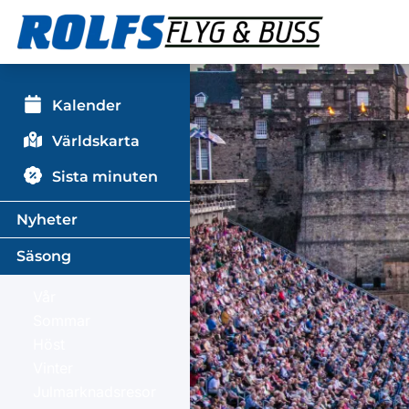
Kalender
Världskarta
Sista minuten
Nyheter
Säsong
Vår
Sommar
Höst
Vinter
Julmarknadsresor