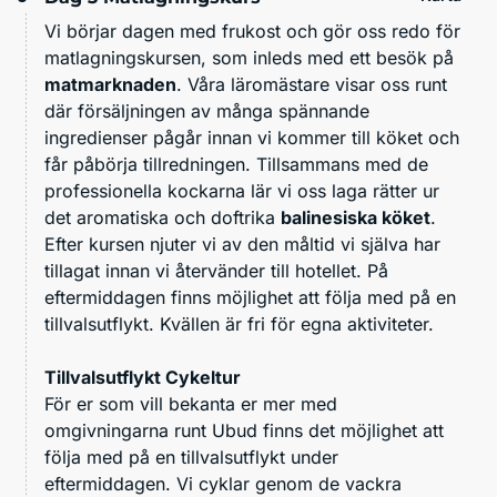
Vi börjar dagen med frukost och gör oss redo för
matlagningskursen, som inleds med ett besök på
matmarknaden
. Våra läromästare visar oss runt
där försäljningen av många spännande
ingredienser pågår innan vi kommer till köket och
får påbörja tillredningen. Tillsammans med de
professionella kockarna lär vi oss laga rätter ur
det aromatiska och doftrika
balinesiska köket
.
Efter kursen njuter vi av den måltid vi själva har
tillagat innan vi återvänder till hotellet. På
eftermiddagen finns möjlighet att följa med på en
tillvalsutflykt. Kvällen är fri för egna aktiviteter.
Tillvalsutflykt Cykeltur
För er som vill bekanta er mer med
omgivningarna runt Ubud finns det möjlighet att
följa med på en tillvalsutflykt under
eftermiddagen. Vi cyklar genom de vackra