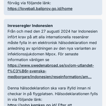
förväg via följande länk:
https://lovebali.baliprov.go.id/home
Inreseregler Indonesien
Från och med den 27 augusti 2024 har Indonesien
infört krav på att alla internationella resenärer
måste fylla in en elektronisk hälsodeklaration med
anledning av spridningen av den nya varianten av
infektionssjukdomen Mpox. För senaste
information vänligen se
https://www.swedenabroad.se/sv/om-utlandet-
f%C3%B6r-svenska-
medborgare/indonesien/reseinformation/am...
Denna hälsodeklaration ska vara ifylld innan ni
checkar in på flygplatsen. Hälsodeklarationen fylls
in via följande länk:
https://sshp.kemkes.go.id/
Efter att