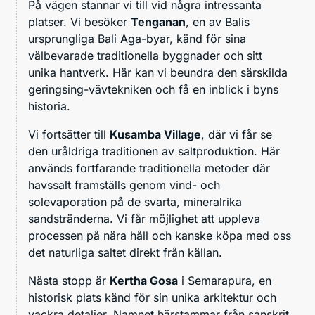
På vägen stannar vi till vid några intressanta
platser. Vi besöker
Tenganan
, en av Balis
ursprungliga Bali Aga-byar, känd för sina
välbevarade traditionella byggnader och sitt
unika hantverk. Här kan vi beundra den särskilda
geringsing-vävtekniken och få en inblick i byns
historia.
Vi fortsätter till
Kusamba Village
, där vi får se
den uråldriga traditionen av saltproduktion. Här
används fortfarande traditionella metoder där
havssalt framställs genom vind- och
solevaporation på de svarta, mineralrika
sandstränderna. Vi får möjlighet att uppleva
processen på nära håll och kanske köpa med oss
det naturliga saltet direkt från källan.
Nästa stopp är
Kertha Gosa
i Semarapura, en
historisk plats känd för sin unika arkitektur och
vackra detaljer. Namnet härstammar från sanskrit