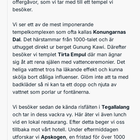
offergåvor, som vi tar med till ett tempel vi
besöker.
Vi ser ett av de mest imponerande
tempelkomplexen som ofta kallas
Konungarnas
Dal
. Det härstammar från 1000-talet och är
uthugget direkt ur berget Gunung Kawi. Därefter
besöker vi templet
Tirta Empul
där man ägnar
sig åt att rena själen med vattenceremonier. Det
heliga vattnet tros ha läkande effekt och kunna
skölja bort dåliga influenser. Glöm inte att ta med
badkläder så ni kan ta ett dopp och njuta av
vattnet som porlar ur fontänerna.
Vi besöker sedan de kända risfälten i
Tegallalang
och tar in dess vackra vy. Här äter vi även lunch
vid en lokal restaurang. Efter detta beger vi oss
tillbaka mot vårt hotell. Under eftermiddagen
utforskar vi
Apskogen
, en fristad för över 1000