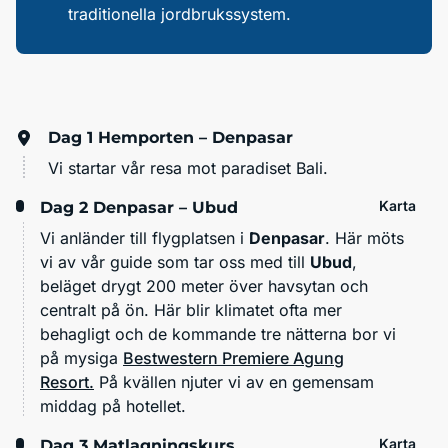
traditionella jordbrukssystem.
Dag 1
Hemporten – Denpasar
Vi startar vår resa mot paradiset Bali.
Karta
Dag 2
Denpasar – Ubud
Vi anländer till flygplatsen i
Denpasar
. Här möts
vi av vår guide som tar oss med till
Ubud
,
beläget drygt 200 meter över havsytan och
centralt på ön. Här blir klimatet ofta mer
behagligt och de kommande tre nätterna bor vi
på mysiga
Bestwestern Premiere Agung
Resort.
På kvällen njuter vi av en gemensam
middag på hotellet.
Karta
Dag 3
Matlagningskurs