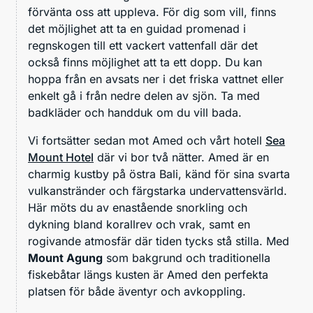
förvänta oss att uppleva. För dig som vill, finns
det möjlighet att ta en guidad promenad i
regnskogen till ett vackert vattenfall där det
också finns möjlighet att ta ett dopp. Du kan
hoppa från en avsats ner i det friska vattnet eller
enkelt gå i från nedre delen av sjön. Ta med
badkläder och handduk om du vill bada.
Vi fortsätter sedan mot Amed och vårt hotell
Sea
Mount Hotel
där vi bor två nätter. Amed är en
charmig kustby på östra Bali, känd för sina svarta
vulkanstränder och färgstarka undervattensvärld.
Här möts du av enastående snorkling och
dykning bland korallrev och vrak, samt en
rogivande atmosfär där tiden tycks stå stilla. Med
Mount Agung
som bakgrund och traditionella
fiskebåtar längs kusten är Amed den perfekta
platsen för både äventyr och avkoppling.