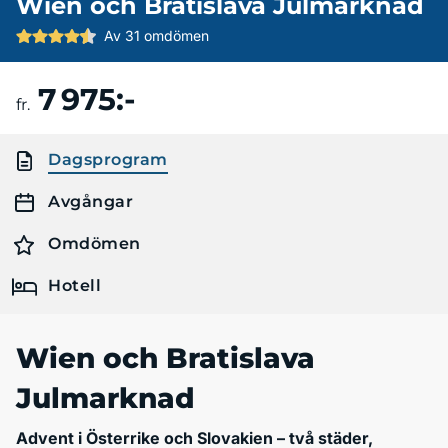
Wien och Bratislava Julmarknad
Av 31 omdömen
7 975:-
Boka resa
fr.
Dagsprogram
Avgångar
Omdömen
Hotell
Wien och Bratislava
Julmarknad
Advent i Österrike och Slovakien – två städer,