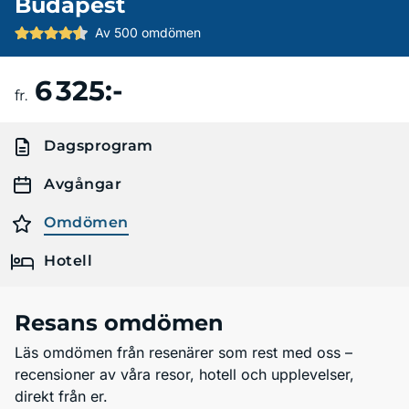
Budapest
Av 500 omdömen
6 325:-
Boka resa
fr.
Dagsprogram
Avgångar
Omdömen
Hotell
Resans omdömen
Läs omdömen från resenärer som rest med oss –
recensioner av våra resor, hotell och upplevelser,
direkt från er.