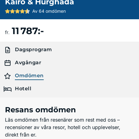
Kairo & Hurghada
Av 64 omdömen
11 787:-
Boka resa
fr.
Dagsprogram
Avgångar
Omdömen
Hotell
Resans omdömen
Läs omdömen från resenärer som rest med oss –
recensioner av våra resor, hotell och upplevelser,
direkt från er.