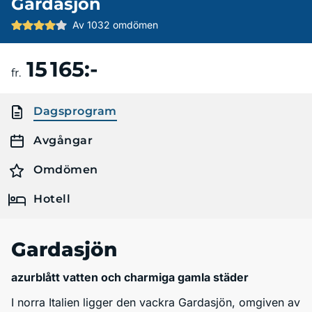
Gardasjön
Av 1032 omdömen
15 165:-
Boka resa
fr.
Dagsprogram
Avgångar
Omdömen
Hotell
Gardasjön
azurblått vatten och charmiga gamla städer
I norra Italien ligger den vackra Gardasjön, omgiven av