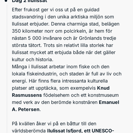
Dag 2
Ilulissat
Efter frukost ger vi oss ut på en guidad
stadsvandring i den unika arktiska miljön som
Ilulissat erbjuder. Denna charmiga stad, belägen
350 kilometer norr om polcirkeln, är hem för
nästan 5 000 invånare och är Grönlands tredje
största tätort. Trots sin relativt lilla storlek har
Ilulissat mycket att erbjuda både när det gäller
kultur och historia.
Många i Ilulissat arbetar inom fiske och den
lokala fiskeindustrin, och staden är full av liv och
energi. Här finns flera intressanta kulturella
platser att upptäcka, som exempelvis
Knud
Rasmussens
födelsehem och ett konstmuseum
med verk av den berömde konstnären
Emanuel
A. Petersen
.
På kvällen åker vi på en båttur till den
världsberömda
Ilulissat Isfjord, ett UNESCO-