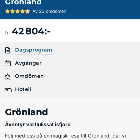
Grönland
Av 23 omdömen
42 804:-
Boka resa
fr.
Dagsprogram
Avgångar
Omdömen
Hotell
Grönland
Äventyr vid Ilulissat isfjord
Följ med oss på en magisk resa till Grönland, där vi