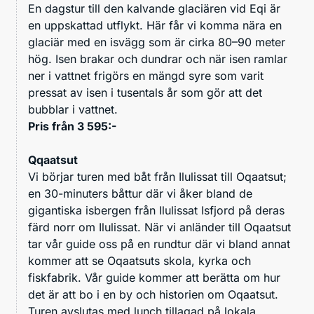
En dagstur till den kalvande glaciären vid Eqi är
en uppskattad utflykt. Här får vi komma nära en
glaciär med en isvägg som är cirka 80–90 meter
hög. Isen brakar och dundrar och när isen ramlar
ner i vattnet frigörs en mängd syre som varit
pressat av isen i tusentals år som gör att det
bubblar i vattnet.
Pris från 3 595:-
Qqaatsut
Vi börjar turen med båt från Ilulissat till Oqaatsut;
en 30-minuters båttur där vi åker bland de
gigantiska isbergen från Ilulissat Isfjord på deras
färd norr om Ilulissat. När vi anländer till Oqaatsut
tar vår guide oss på en rundtur där vi bland annat
kommer att se Oqaatsuts skola, kyrka och
fiskfabrik. Vår guide kommer att berätta om hur
det är att bo i en by och historien om Oqaatsut.
Turen avslutas med lunch tillagad på lokala