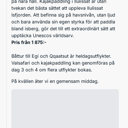
på nära håll. Kajakpaddling i Ilulissat är utan
tvekan det bästa sättet att uppleva Ilulissat
Isfjorden. Att befinna sig på havsnivån, utan ljud
och bara använda sin egen styrka för att paddla
bland isberg, gör det till ett extraordinärt sätt att
upptäcka Unescos världsarv.
Pris från 1 875:-
Båttur till Egi och Qqaatsut är heldagsutflykter.
Valsafari och kajakpaddling kan genomföras på
dag 3 och 4 om flera utflykter bokas.
På kvällen äter vi en gemensam middag.