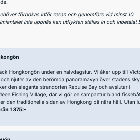
ide.
behöver förbokas inför resan och genomförs vid minst 10
miantalet inte uppnås kan utflykten ställas in och inbetalat 
gkongön
ck Hongkongön under en halvdagstur. Vi åker upp till Vict
 och njuter av den berömda panoramavyn över stadens skyl
er den eleganta strandorten Repulse Bay och avslutar i
een Fishing Village, där vi gör en sampantur bland fiskebå
er den traditionella sidan av Hongkong på nära håll. Utan l
från
1 375:-
auön