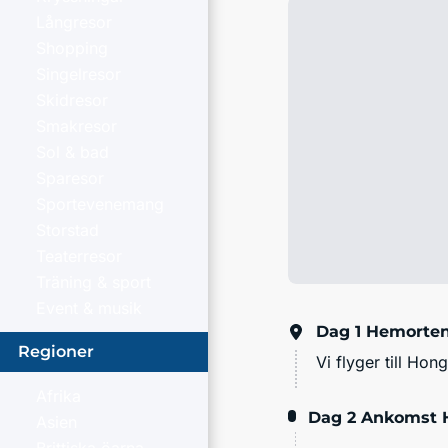
Långresor
Shopping
Singelresor
Skidresor
Smakresor
Sol & bad
Sparesor
Sportevenemang
Storstad
Teaterresor
Träning & sport
Event & musik
Dag 1
Hemorten
Regioner
Vi flyger till Hon
Afrika
Dag 2
Ankomst 
Asien