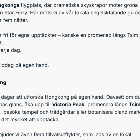
ngkongs
flygplats, där dramatiska skyskrapor möter gröna
an Star Ferry. Här möts vi av vår lokala engelsktalande guide
r fem nätter.
r fri för egna upptäckter – kanske en promenad längs Tsim
t.
varje dag.
 middag på egen hand.
ng
a dagar att utforska Hongkong på egen hand. Oavsett om du 
as glans, åka upp till
Victoria Peak
, promenera längs
Tsim
n
, besöka tempel och trädgårdar eller botanisera bland mar
ns det mycket att upptäcka.
juder vi även flera tillvalsutflykter, som leds av en lokal