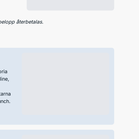
belopp återbetalas.
oria
ine,
tarna
unch.