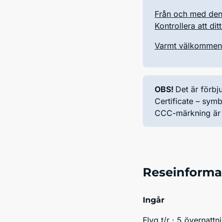
Från och med den
Kontrollera att dit
Varmt välkommen 
OBS!
Det är förb
Certificate – sym
CCC-märkning är v
Reseinforma
Ingår
Flyg t/r · 5 övernattn