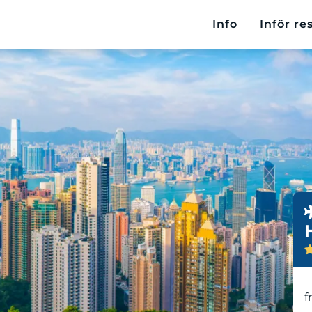
Info
Inför re
fr