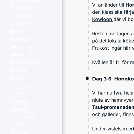
Brittiska öarna
Vi anländer till
Ho
Centralamerika
den klassiska färj
Frankrike
Kowloon
där vi bo
Grekland
Italien
Resten av dagen ä
Kroatien
på det lokala köke
Medelhavet
Frukost ingår här 
Mellanöstern
Kvällen är fri för
Nordamerika
Norden
Norge
Dag 3-6
Hongko
Oceanien
Vi har nu fyra hel
Polen
njuta av hamnvyern
Portugal
Tsui-promenade
Spanien
och gallerier, fin
Sydamerika
Turkiet
Under vistelsen erb
Tyskland