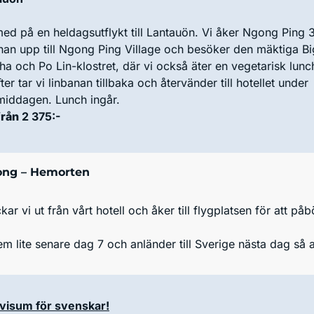
med på en heldagsutflykt till Lantauön. Vi åker Ngong Ping 
nan upp till Ngong Ping Village och besöker den mäktiga Bi
a och Po Lin-klostret, där vi också äter en vegetarisk lunc
ter tar vi linbanan tillbaka och återvänder till hotellet under
middagen. Lunch ingår.
från
2 375:-
ng – Hemorten
kar vi ut från vårt hotell och åker till flygplatsen för att på
em lite senare dag 7 och anländer till Sverige nästa dag så a
 visum för svenskar!