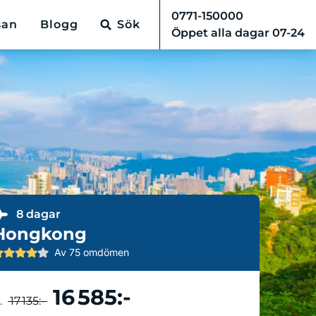
0771-150000
san
Blogg
Sök
Öppet alla dagar 07-24
8 dagar
Hongkong
Av 75 omdömen
16 585:-
Boka resa
.
17 135:-