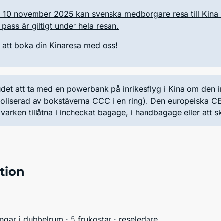
 10 november 2025 kan svenska medborgare resa till Kina
t pass är giltigt under hela resan.
att boka din Kinaresa med oss!
judet att ta med en powerbank på inrikesflyg i Kina om de
boliserad av bokstäverna CCC i en ring). Den europeiska C
arken tillåtna i incheckat bagage, i handbagage eller att 
tion
ingar i dubbelrum · 5 frukostar · reseledare