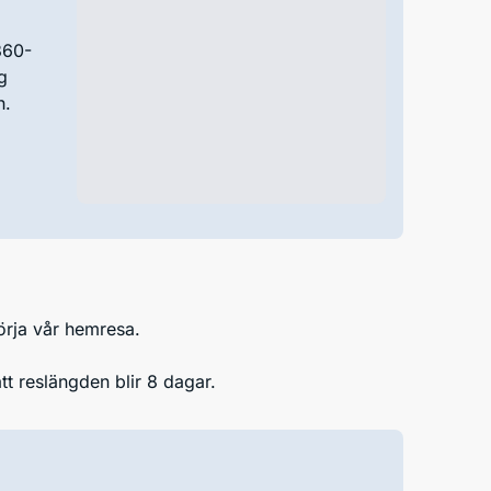
360-
g
h.
börja vår hemresa.
tt reslängden blir 8 dagar.