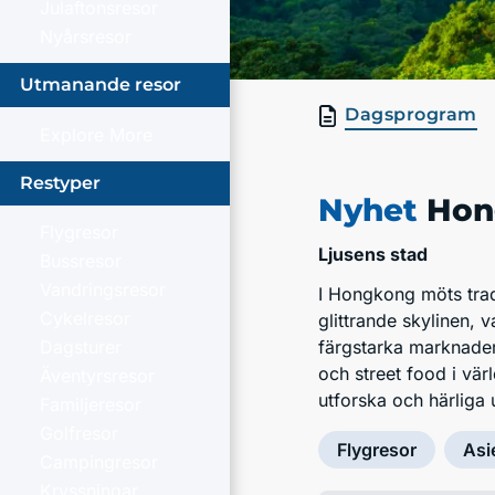
Julaftonsresor
Nyårsresor
Utmanande resor
Dagsprogram
Explore More
Restyper
Nyhet
Hon
Flygresor
Ljusens stad
Bussresor
Vandringsresor
I Hongkong möts trad
Cykelresor
glittrande skyline­n
Dagsturer
färgstarka marknader
och street food i vär
Äventyrsresor
utforska och härliga u
Familjeresor
Golfresor
Flygresor
Asi
Campingresor
Kryssningar