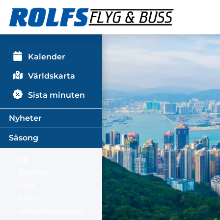
Kalender
Världskarta
Sista minuten
Nyheter
Säsong
Vår
Sommar
Höst
Vinter
Julmarknadsresor