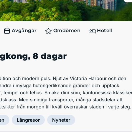
Avgångar
Omdömen
Hotell
gkong
, 8 dagar
ition och modern puls. Njut av Victoria Harbour och den
, vandra i mysiga hutongerliknande gränder och upptäck
, tempel och tehus. Smaka dim sum, kantonesiska klassike
ldsklass. Med smidiga transporter, många stadsdelar att
tsikter från morgon till kväll överraskar staden i varje steg.
en
Långresor
Nyheter