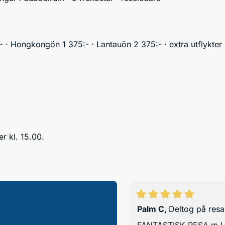
- · Hongkongön 1 375:- · Lantauön 2 375:- · extra utflykter
er kl. 15.00.
Palm C
,
Deltog på res