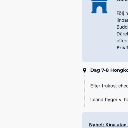
Följ 
linba
Buddh
Däref
efter
Pris
Dag 7-8
Hongko
Efter frukost chec
Ibland flyger vi h
Nyhet: Kina utan