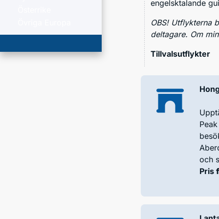
engelsktalande gu
Österrike
OBS! Utflykterna 
Övriga Europa
deltagare. Om mini
Tillvalsutflykter
Hon
Upptä
Peak
besök
Aberd
och s
Pris
Lant