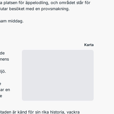
ta platsen för äppelodling, och området står för
slutar besöket med en provsmakning.
sam middag.
Karta
nde
onens
ljö.
e
ar en
de
taden är känd för sin rika historia, vackra