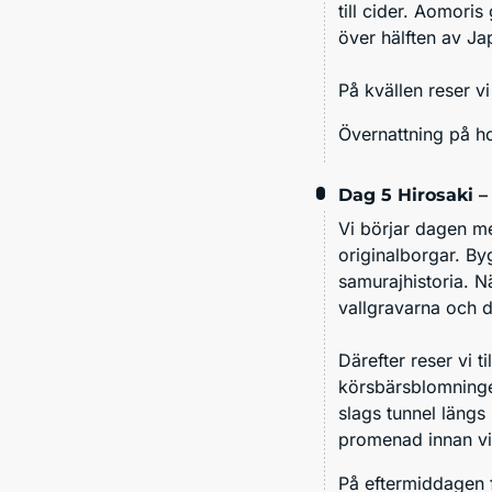
till cider. Aomori
över hälften av J
På kvällen reser vi 
Övernattning på ho
Dag 5
Hirosaki –
Vi börjar dagen m
originalborgar. By
samurajhistoria. N
vallgravarna och 
Därefter reser vi ti
körsbärsblomninge
slags tunnel längs
promenad innan vi 
På eftermiddagen fo