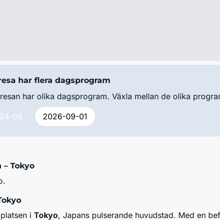
esa har flera dagsprogram
resan har olika dagsprogram. Växla mellan de olika progr
04-06
2026-09-01
 – Tokyo
o.
Tokyo
gplatsen i
Tokyo
, Japans pulserande huvudstad. Med en bef