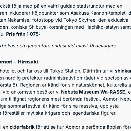
ckså följa med på en valfri guidad stadsrundtur med en
uren inkluderar höjdpunkter som Asakusa Kannon-templet, 
atan Nakamise, fotostopp vid Tokyo Skytree, den exklusiva
 den ikoniska Shibuya-korsningen med Hachiko-statyn samt
ku.
Pris från 1 075:-
örbokas och genomförs endast vid minst 15 deltagare.
omori – Hirosaki
hotellet och tar oss till Tokyo Station. Därifrån tar vi
shinka
en nordlig prefektur (administrativt område) vid spetsen av
rsta ö). Regionen är känd för sin naturskönhet, kulturella 
r. Vid ankomsten besöker vi
Nebuta Museum Wa-RASSE
, e
um tillägnat regionens mest berömda festival, Aomori Neb
liga sommarfestival är känd för sina massiva, upplysta
 föreställer mytiska krigare och legendariska figurer.
vi en
ciderfabrik
för att se hur Aomoris berömda äpplen för