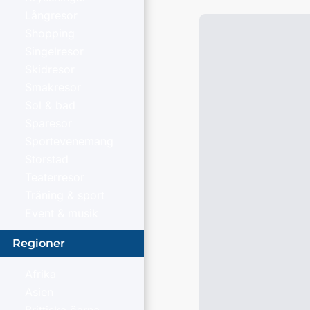
Långresor
Shopping
Singelresor
Skidresor
Smakresor
Sol & bad
Sparesor
Sportevenemang
Storstad
Teaterresor
Träning & sport
Event & musik
Regioner
Afrika
Asien