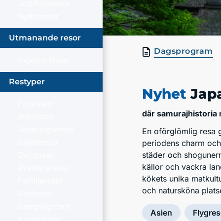
Julaftonsresor
Nyårsresor
Utmanande resor
Dagsprogram
Explore More
Restyper
Nyhet
Jap
Flygresor
där samurajhistoria
Bussresor
Vandringsresor
En oförglömlig resa 
Cykelresor
periodens charm och o
Dagsturer
städer och shogunern
källor och vackra la
Äventyrsresor
kökets unika matkultu
Familjeresor
och natursköna plats
Golfresor
Campingresor
Asien
Flygres
Kryssningar