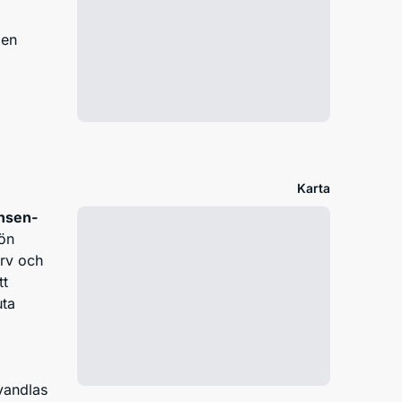
den
Karta
nsen-
 ön
arv och
tt
uta
vandlas