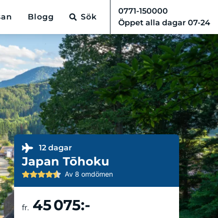
0771-150000
san
Blogg
Sök
Öppet alla dagar 07-24
12 dagar
Japan Tōhoku
Av 8 omdömen
45 075:-
Boka resa
fr.