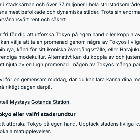
r i stadskärnan och över 37 miljoner i hela storstadsområde
ens mest befolkade och dynamiska städer. Trots sin enorm
örvånansvärt rent och säkert.
 fri för dig att utforska Tokyo på egen hand eller koppla av
 kan välja att ta en promenad genom några av Tokyos livlig
hibuya
, känd för sitt ikoniska övergångsställe, eller Harajuk
rendiga modekultur. Alternativt kan du koppla av och justera 
t njuta av en lugn promenad i någon av Tokyos många parker
 vi för en gemensam middag, där du kan lära känna dina me
å riktigt dagen därpå.
tell
Mystays Gotanda Station
.
Tokyo eller valfri stadsrundtur
d att utforska Tokyo på egen hand. Upptäck stadens livliga kv
lokala matupplevelser.