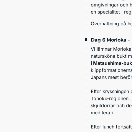
omgivningar och he
en specialitet i re
Övernattning på ho
Dag 6
Morioka –
Vi lämnar Morioka
natursköna bukt m
i Matsushima-buk
klippformationerna
Japans mest berö
Efter kryssningen
Tohoku-regionen. D
skjutdörrar och d
meditera i.
Efter lunch fortsätt