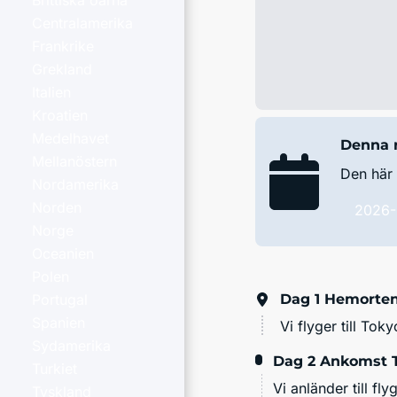
Brittiska öarna
Centralamerika
Frankrike
Grekland
Italien
Kroatien
Medelhavet
Denna r
Mellanöstern
Den här 
Nordamerika
Norden
2026-
Norge
Oceanien
Polen
Dag 1
Hemorten
Portugal
Spanien
Vi flyger till Toky
Sydamerika
Dag 2
Ankomst 
Turkiet
Vi anländer till fly
Tyskland