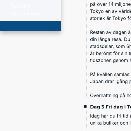
på över 14 miljone
Österrike
Tokyo en av värld
Övriga Europa
storlek är Tokyo f
Resten av dagen är
din långa resa. Du
stadsdelar, som
S
är berömt för sin t
tidszonen genom at
På kvällen samlas
Japan drar igång p
Övernattning på ho
Dag 3
Fri dag i 
Idag har du fri ti
unika butiker och 