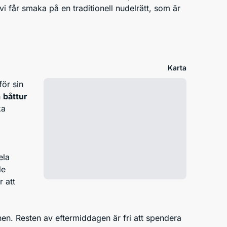
i får smaka på en traditionell nudelrätt, som är
Karta
för sin
n
båttur
ka
ela
de
 att
nen. Resten av eftermiddagen är fri att spendera