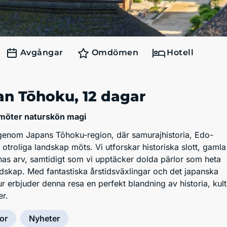
Avgångar
Omdömen
Hotell
an Tōhoku
, 12 dagar
 möter naturskön magi
genom Japans Tōhoku-region, där samurajhistoria, Edo-
troliga landskap möts. Vi utforskar historiska slott, gamla
as arv, samtidigt som vi upptäcker dolda pärlor som heta
ndskap. Med fantastiska årstidsväxlingar och det japanska
r erbjuder denna resa en perfekt blandning av historia, kult
er.
or
Nyheter