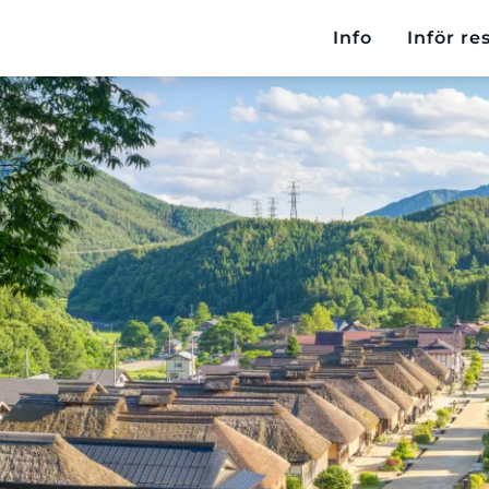
Info
Inför re