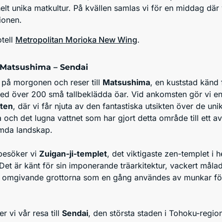
lt unika matkultur. På kvällen samlas vi för en middag där v
gionen.
tell
Metropolitan Morioka New Wing
.
 Matsushima – Sendai
 på morgonen och reser till
Matsushima
, en kuststad känd 
ed över 200 små tallbeklädda öar. Vid ankomsten gör vi e
ten
, där vi får njuta av den fantastiska utsikten över de uni
 och det lugna vattnet som har gjort detta område till ett av
mda landskap.
 besöker vi
Zuigan-ji-templet
, det viktigaste zen-templet i h
et är känt för sin imponerande träarkitektur, vackert måla
e omgivande grottorna som en gång användes av munkar för
er vi vår resa till
Sendai
, den största staden i Tohoku-regio