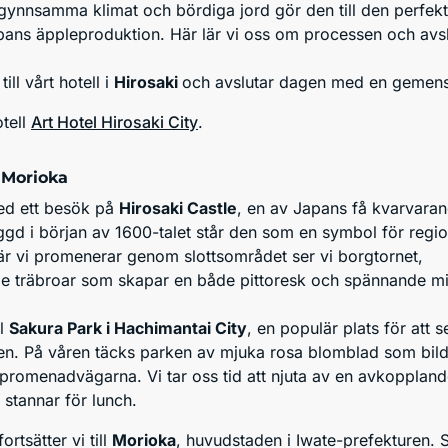
s gynnsamma klimat och bördiga jord gör den till den perfek
apans äppleproduktion. Här lär vi oss om processen och av
till vårt hotell i
Hirosaki
och avslutar dagen med en gemen
tell
Art Hotel Hirosaki City
.
 Morioka
ed ett besök på
Hirosaki Castle
, en av Japans få kvarvara
ggd i början av 1600-talet står den som en symbol för regi
är vi promenerar genom slottsområdet ser vi borgtornet,
de träbroar som skapar en både pittoresk och spännande mi
ll
Sakura Park i Hachimantai City
, en populär plats för att s
n. På våren täcks parken av mjuka rosa blomblad som bild
 promenadvägarna. Vi tar oss tid att njuta av en avkopplan
stannar för lunch.
rtsätter vi till
Morioka
, huvudstaden i Iwate-prefekturen. S