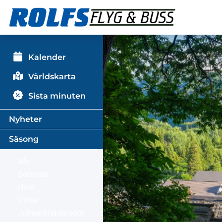
Kalender
Världskarta
Sista minuten
Nyheter
Säsong
Vår
Sommar
Höst
Vinter
Julmarknadsresor