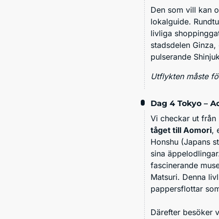
Den som vill kan o
lokalguide. Rundt
livliga shoppingg
stadsdelen Ginza,
pulserande Shinju
Utflykten måste f
Dag 4
Tokyo – A
Vi checkar ut från 
tåget till Aomori
, 
Honshu (Japans stö
sina äppelodlinga
fascinerande muse
Matsuri. Denna liv
pappersflottar som
Därefter besöker 