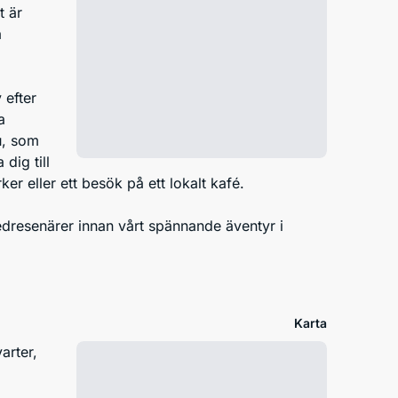
t är
a
 efter
a
u, som
dig till
 eller ett besök på ett lokalt kafé.
dresenärer innan vårt spännande äventyr i
Karta
arter,