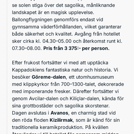
se solen stiga över det sagolika, månliknande
landskapet är en magisk upplevelse.
Ballongflygningen genomförs endast vid
gynnsamma väderförhållanden, vilket garanterar
både säkerhet och kvalitet. Avgång från hotellet
sker cirka kl. 04.30–05.00 och återkomst runt kl.
07.30–08.00.
Pris från 3 375:- per person.
Efter frukost fortsätter vi med att upptäcka
Kappadokiens fantastiska natur och historia. Vi
besöker
Göreme-dalen
, ett utomhusmuseum
med klippkyrkor från 700–1300-talet, dekorerade
med imponerande fresker. Därefter fortsätter vi
genom Avcilar-dalen och Kiliçlar-dalen, kända för
sina grottbostäder och sagolika skorstenar.
Dagen avslutas i
Avanos
, en charmig stad vid
den röda floden
Kizilirmak
, som är känd för sin
traditionella keramikproduktion. På kvällen