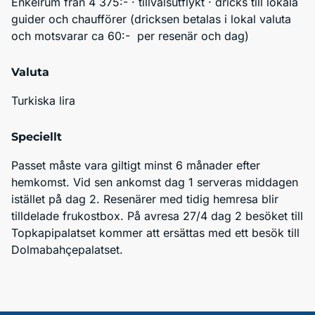
Enkelrum från 4 375:- · tillvalsutflykt · dricks till lokala 
guider och chaufförer (dricksen betalas i lokal valuta 
och motsvarar ca 60:-  per resenär och dag)
Valuta
Turkiska lira
Speciellt
Passet måste vara giltigt minst 6 månader efter 
hemkomst. Vid sen ankomst dag 1 serveras middagen 
istället på dag 2. Resenärer med tidig hemresa blir 
tilldelade frukostbox. På avresa 27/4 dag 2 besöket till 
Topkapipalatset kommer att ersättas med ett besök till 
Dolmabahçepalatset.