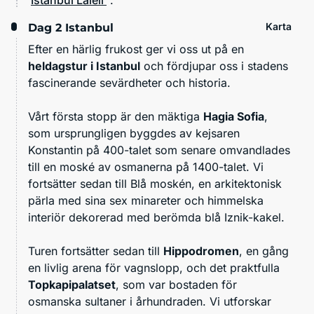
Istanbul Laleli
.
Karta
Dag 2
Istanbul
Efter en härlig frukost ger vi oss ut på en
heldagstur i Istanbul
och fördjupar oss i stadens
fascinerande sevärdheter och historia.
Vårt första stopp är den mäktiga
Hagia Sofia
,
som ursprungligen byggdes av kejsaren
Konstantin på 400-talet som senare omvandlades
till en moské av osmanerna på 1400-talet. Vi
fortsätter sedan till Blå moskén, en arkitektonisk
pärla med sina sex minareter och himmelska
interiör dekorerad med berömda blå Iznik-kakel.
Turen fortsätter sedan till
Hippodromen
, en gång
en livlig arena för vagnslopp, och det praktfulla
Topkapipalatset
, som var bostaden för
osmanska sultaner i århundraden. Vi utforskar